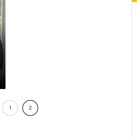
terior
1
2