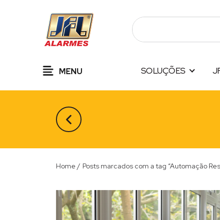
Pular
para
o
conteúdo
SOLUÇÕES
J
MENU
Home
/
Posts marcados com a tag “Automação Res