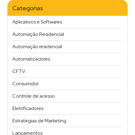
PARA
A
Categorias
SUA
CASA"
Aplicativos e Softwares
Automação Residencial
Automação residencial
Automatizadores
CFTV
Consumidor
Controle de acesso
Eletrificadores
Estratégias de Marketing
Lançamentos