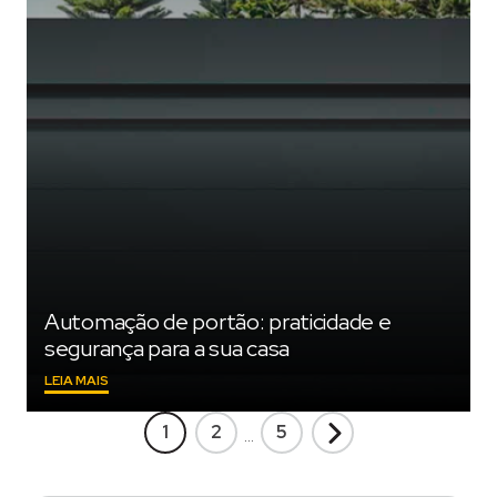
DE
2023"
Automação de portão: praticidade e
segurança para a sua casa
"AUTOMAÇÃO
LEIA MAIS
DE
Navegação
PORTÃO:
Próximo
1
2
5
…
PRATICIDADE
por
E
SEGURANÇA
posts