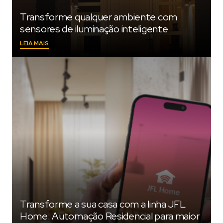
Transforme qualquer ambiente com
sensores de iluminação inteligente
"TRANSFORME
LEIA MAIS
QUALQUER
AMBIENTE
COM
SENSORES
DE
ILUMINAÇÃO
INTELIGENTE"
Transforme a sua casa com a linha JFL
Home: Automação Residencial para maior