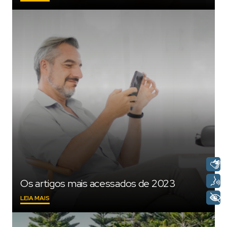
A
SUA
MÃE
COM
TRANQUILIDADE
E
CARINHO
NESTE
DIA
DAS
MÃES"
Os artigos mais acessados de 2023
"OS
LEIA MAIS
ARTIGOS
MAIS
ACESSADOS