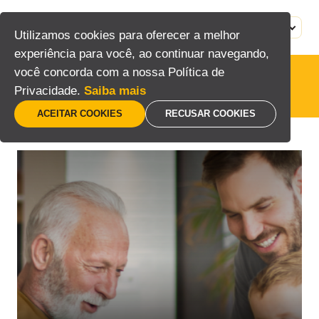
Pular
para
MENU
PT
Utilizamos cookies para oferecer a melhor
o
experiência para você, ao continuar navegando,
conteúdo
você concorda com a nossa Política de
Privacidade.
Saiba mais
ACEITAR COOKIES
RECUSAR COOKIES
Home
/
Consumidor
/
Automação Residencial