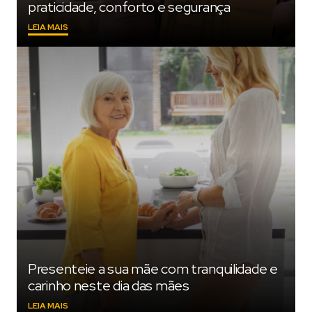
praticidade, conforto e segurança
"TRANSFORME
LEIA MAIS
A
SUA
CASA
COM
A
LINHA
JFL
HOME:
AUTOMAÇÃO
RESIDENCIAL
PARA
MAIOR
PRATICIDADE,
CONFORTO
E
SEGURANÇA"
Presenteie a sua mãe com tranquilidade e
carinho neste dia das mães
"PRESENTEIE
LEIA MAIS