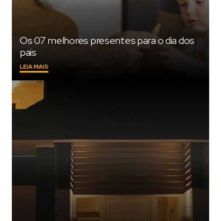
Os 07 melhores presentes para o dia dos
pais
"OS
LEIA MAIS
07
MELHORES
PRESENTES
PARA
O
DIA
DOS
PAIS"