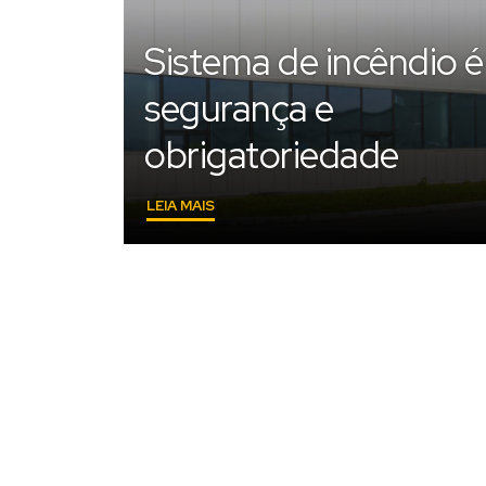
Sistema de incêndio é
segurança e
obrigatoriedade
"SISTEMA
LEIA MAIS
DE
INCÊNDIO
É
SEGURANÇA
E
OBRIGATORIEDADE"