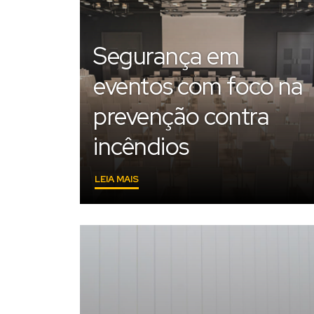
Segurança em
eventos com foco na
prevenção contra
incêndios
"SEGURANÇA
LEIA MAIS
EM
EVENTOS
COM
FOCO
NA
PREVENÇÃO
CONTRA
INCÊNDIOS"