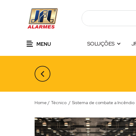
Pular
para
o
conteúdo
SOLUÇÕES
J
MENU
Home
/
Técnico
/
Sistema de combate a Incêndio