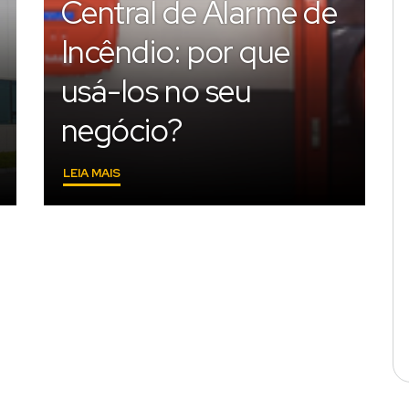
Central de Alarme de
Incêndio: por que
usá-los no seu
negócio?
"CENTRAL
LEIA MAIS
DE
ALARME
DE
INCÊNDIO:
POR
QUE
USÁ-
LOS
NO
SEU
NEGÓCIO?"