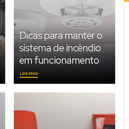
Dicas para manter o
sistema de incêndio
em funcionamento
"DICAS
LEIA MAIS
PARA
MANTER
O
SISTEMA
DE
INCÊNDIO
EM
FUNCIONAMENTO"