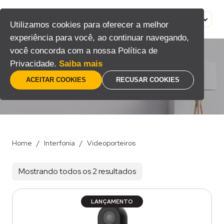
Pular
para
MENU
PT
Utilizamos cookies para oferecer a melhor
o
experiência para você, ao continuar navegando,
conteúdo
você concorda com a nossa Política de
Privacidade.
Saiba mais
Videoporteiros
ACEITAR COOKIES
RECUSAR COOKIES
Home
/
Interfonia
/
Videoporteiros
Mostrando todos os 2 resultados
LANÇAMENTO