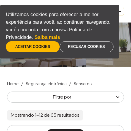
Pular
para
MENU
PT
Utilizamos cookies para oferecer a melhor
o
experiência para você, ao continuar navegando,
conteúdo
você concorda com a nossa Política de
Privacidade.
Saiba mais
Sensores
ACEITAR COOKIES
RECUSAR COOKIES
Home
/
Segurança eletrônica
/
Sensores
Filtre por
Mostrando 1–12 de 65 resultados