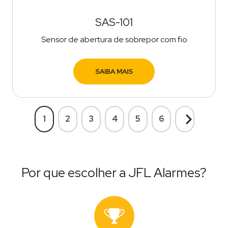
SAS-101
Sensor de abertura de sobrepor com fio
SAIBA MAIS
1
2
3
4
5
6
Próximo
Por que escolher a JFL Alarmes?