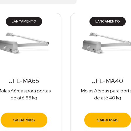
LANÇAMENTO
LANÇAMENTO
JFL-MA65
JFL-MA40
olas Aéreas para portas
Molas Aéreas para port
de até 65 kg
de até 40 kg
SAIBA MAIS
SAIBA MAIS