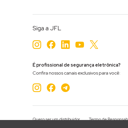
Siga a JFL
Instagram
Facebook
LinkedIn
YouTube
Twitter
É profissional de segurança eletrônica?
Confira nossos canais exclusivos para você:
Instagram
Facebook
Teleram
Quero ser um distribuidor
Termo de Responsab