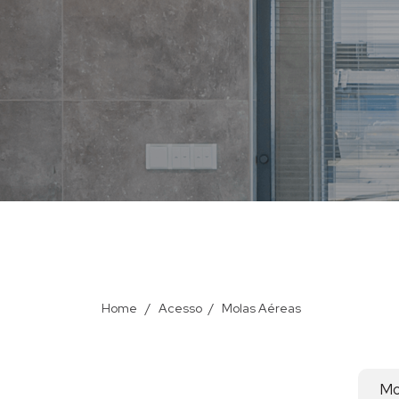
Home
/
Acesso
/
Molas Aéreas
Mo