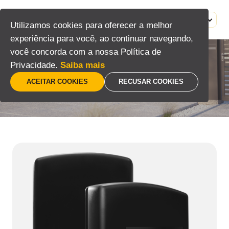
Pular
para
MENU
PT
Utilizamos cookies para oferecer a melhor
o
experiência para você, ao continuar navegando,
conteúdo
você concorda com a nossa Política de
Privacidade.
Saiba mais
Automatizadores
ACEITAR COOKIES
RECUSAR COOKIES