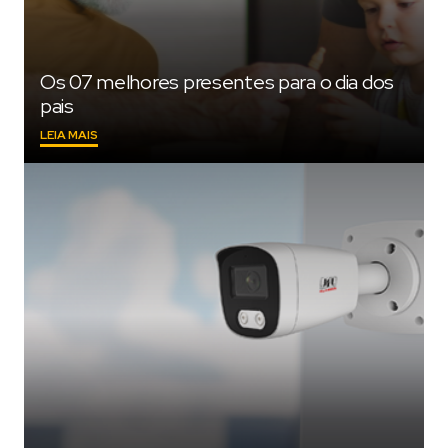
Os 07 melhores presentes para o dia dos
pais
"OS
LEIA MAIS
07
MELHORES
PRESENTES
PARA
O
DIA
DOS
PAIS"