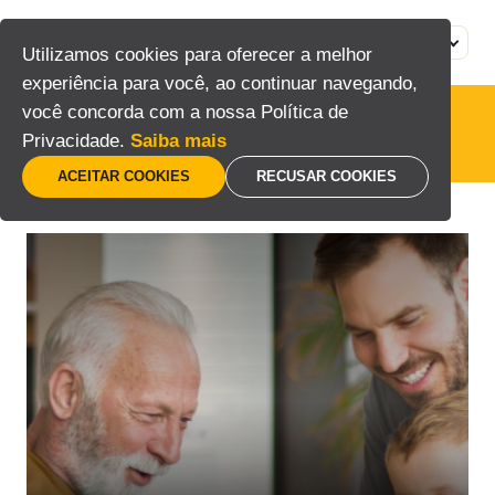
Pular
para
MENU
PT
Utilizamos cookies para oferecer a melhor
o
experiência para você, ao continuar navegando,
conteúdo
você concorda com a nossa Política de
Privacidade.
Saiba mais
ACEITAR COOKIES
RECUSAR COOKIES
Home
/
Posts marcados com a tag “Alarmes”