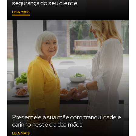
segurança do seu cliente
"CENTRAIS
LEIA MAIS
DE
ALARME
MONITORÁVEIS:
CONHEÇA
OS
DIFERENCIAIS
QUE
PODEM
TRANSFORMAR
A
SEGURANÇA
DO
SEU
CLIENTE"
Presenteie a sua mãe com tranquilidade e
carinho neste dia das mães
"PRESENTEIE
LEIA MAIS