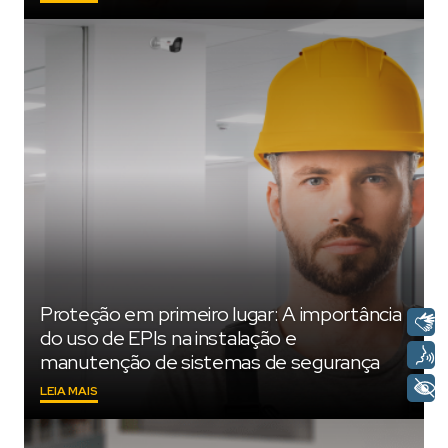
A
SUA
MÃE
COM
TRANQUILIDADE
E
CARINHO
NESTE
DIA
DAS
MÃES"
Proteção em primeiro lugar: A importância
do uso de EPIs na instalação e
manutenção de sistemas de segurança
"PROTEÇÃO
LEIA MAIS
EM
PRIMEIRO
LUGAR: