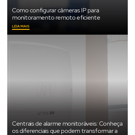
Como configurar câmeras IP para
monitoramento remoto eficiente
"COMO
LEIA MAIS
CONFIGURAR
CÂMERAS
IP
PARA
MONITORAMENTO
REMOTO
EFICIENTE"
Centrais de alarme monitoráveis: Conheça
os diferenciais que podem transformar a