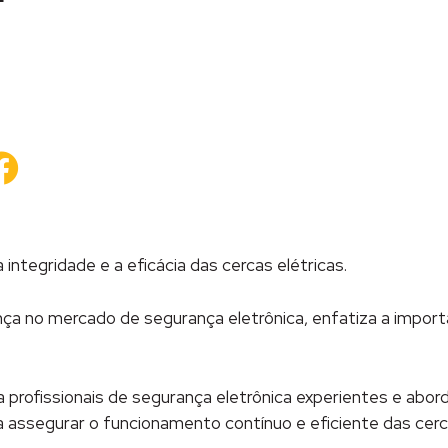
ue
Clique
para
artilhar
compartilhar
no
edIn(abre
Facebook(abre
em
a
nova
a)
janela)
 integridade e a eficácia das cercas elétricas.
rança no mercado de segurança eletrônica, enfatiza a impo
 profissionais de segurança eletrônica experientes e abor
assegurar o funcionamento contínuo e eficiente das cerca