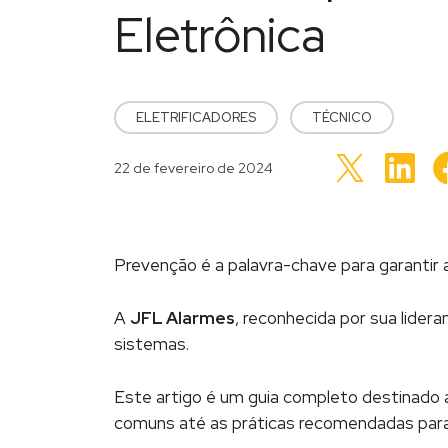
Eletrônica
POSTED IN
ELETRIFICADORES
TÉCNICO
Cliq
Clique
para
Publicado em
22 de fevereiro de 2024
para
comp
compartilhar
no
no
Link
Twitter(abre
em
em
nov
nova
janel
janela)
Prevenção é a palavra-chave para garantir a
A
JFL Alarmes
, reconhecida por sua lide
sistemas.
Este artigo é um guia completo destinado a
comuns até as práticas recomendadas para 