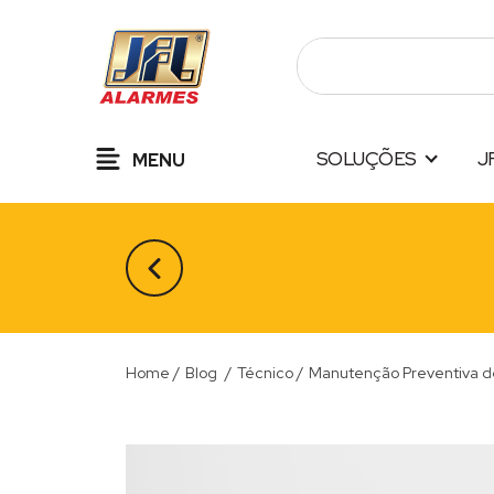
Pular
para
o
conteúdo
SOLUÇÕES
J
MENU
Home
/
Blog
/
Técnico
/
Manutenção Preventiva de