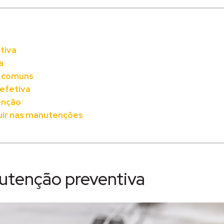
tiva
a
s comuns
efetiva
enção
buir nas manutenções
utenção preventiva