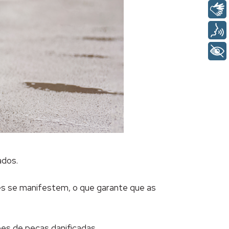
ados.
les se manifestem, o que garante que as
ões de peças danificadas.