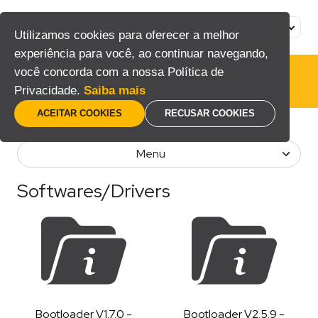
Pular
para
MENU
PT
Utilizamos cookies para oferecer a melhor
o
experiência para você, ao continuar navegando,
conteúdo
você concorda com a nossa Política de
Home
Privacidade.
Saiba mais
ACEITAR COOKIES
RECUSAR COOKIES
Home
/
Softwares/Drivers
Menu
Softwares/Drivers
Bootloader V1.7.0 -
Bootloader V2.5.9 -