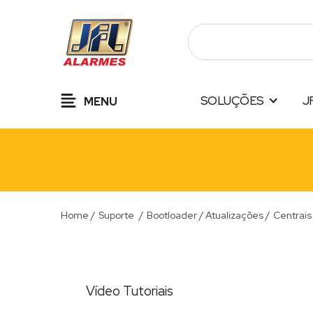
Pular
para
o
conteúdo
SOLUÇÕES
J
MENU
Home
/
Suporte
/
Bootloader / Atualizações
/
Centrais
Vídeo Tutoriais