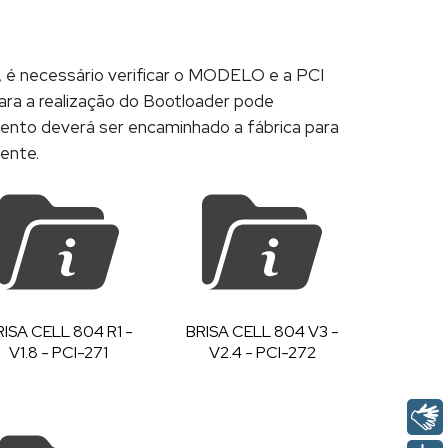
, é necessário verificar o MODELO e a PCI
para a realização do Bootloader pode
mento deverá ser encaminhado a fábrica para
iente.
RISA CELL 804 R1 -
BRISA CELL 804 V3 -
V1.8 - PCI-271
V2.4 - PCI-272