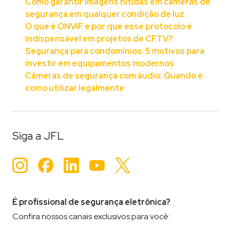
Como garantir imagens nítidas em câmeras de
segurança em qualquer condição de luz
O que é ONVIF e por que esse protocolo é
indispensável em projetos de CFTV?
Segurança para condomínios: 5 motivos para
investir em equipamentos modernos
Câmeras de segurança com áudio: Quando e
como utilizar legalmente
Tageado
Alarmes
,
cerca elétrica
,
residencial
,
Segurança
,
Se
Siga a JFL
Instagram
Facebook
LinkedIn
YouTube
Twitter
É profissional de segurança eletrônica?
Confira nossos canais exclusivos para você: