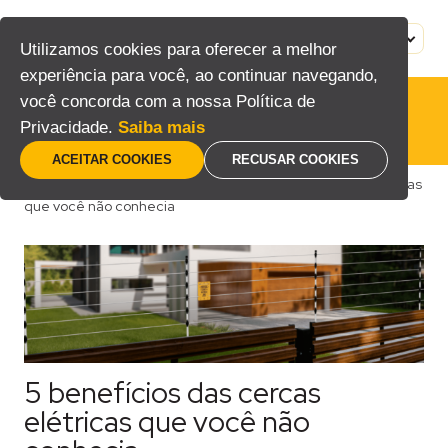
Pular
para
MENU
PT
Utilizamos cookies para oferecer a melhor
o
experiência para você, ao continuar navegando,
conteúdo
você concorda com a nossa Política de
Privacidade.
Saiba mais
ACEITAR COOKIES
RECUSAR COOKIES
Home
/
Blog
/
Consumidor
/
5 benefícios das cercas elétricas
que você não conhecia
5 benefícios das cercas
elétricas que você não