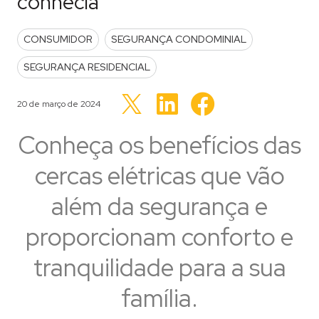
conhecia
POSTED IN
CONSUMIDOR
SEGURANÇA CONDOMINIAL
SEGURANÇA RESIDENCIAL
Clique
Clique
Clique
para
para
Publicado em
20 de março de 2024
para
compartilhar
compartilhar
compartilhar
no
no
no
LinkedIn(abre
Facebook(abre
Twitter(abre
Conheça os benefícios das
em
em
em
nova
nova
nova
janela)
janela)
janela)
cercas elétricas que vão
além da segurança e
proporcionam conforto e
tranquilidade para a sua
família.