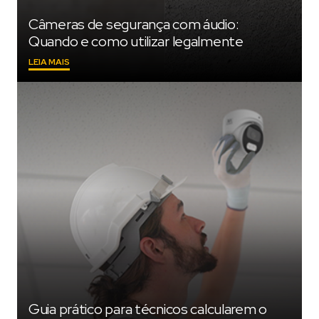
Câmeras de segurança com áudio:
Quando e como utilizar legalmente
"CÂMERAS
LEIA MAIS
DE
SEGURANÇA
COM
ÁUDIO:
QUANDO
E
COMO
UTILIZAR
LEGALMENTE"
Guia prático para técnicos calcularem o