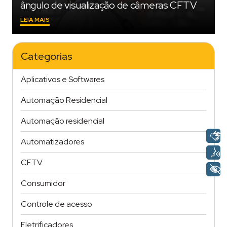
ângulo de visualização de câmeras CFTV
"GUIA
LEIA MAIS
PRÁTICO
PARA
TÉCNICOS
Categorias
CALCULAREM
O
ÂNGULO
Aplicativos e Softwares
DE
VISUALIZAÇÃO
Automação Residencial
DE
CÂMERAS
CFTV"
Automação residencial
Automatizadores
CFTV
Consumidor
Controle de acesso
Eletrificadores