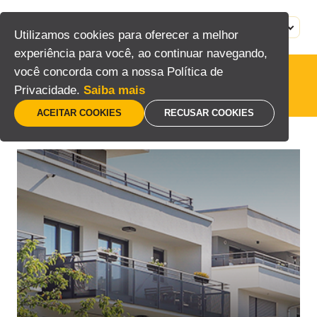
Pular
para
MENU
PT
Utilizamos cookies para oferecer a melhor
o
experiência para você, ao continuar navegando,
conteúdo
você concorda com a nossa Política de
Privacidade.
Saiba mais
ACEITAR COOKIES
RECUSAR COOKIES
Home
/
Posts marcados com a tag “instalação CFTV”