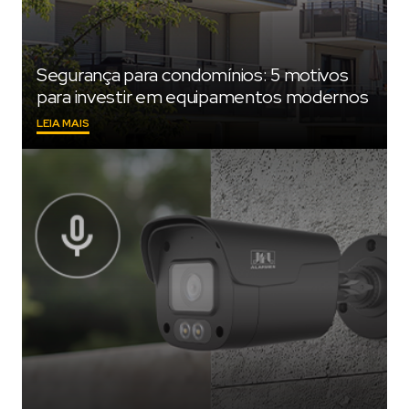
Segurança para condomínios: 5 motivos
para investir em equipamentos modernos
"SEGURANÇA
LEIA MAIS
PARA
CONDOMÍNIOS:
5
MOTIVOS
PARA
INVESTIR
EM
EQUIPAMENTOS
MODERNOS"