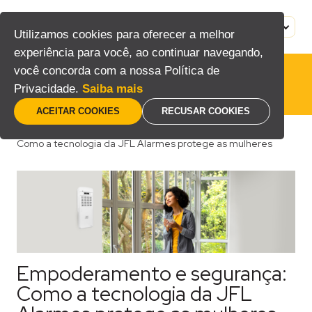
Pular
para
MENU
PT
Utilizamos cookies para oferecer a melhor
o
experiência para você, ao continuar navegando,
conteúdo
você concorda com a nossa Política de
Privacidade.
Saiba mais
ACEITAR COOKIES
RECUSAR COOKIES
Home
/
Blog
/
Consumidor
/
Empoderamento e segurança:
Como a tecnologia da JFL Alarmes protege as mulheres
Empoderamento e segurança:
Como a tecnologia da JFL