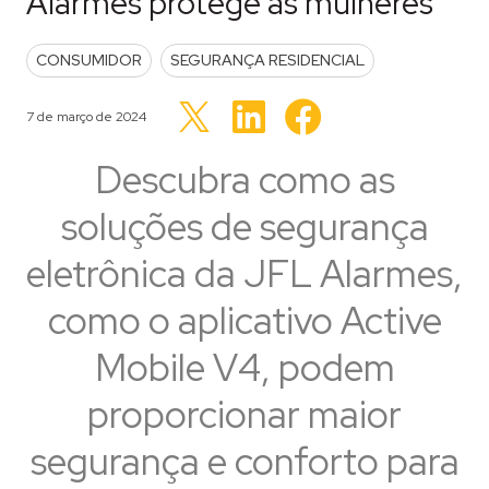
Alarmes protege as mulheres
POSTED IN
CONSUMIDOR
SEGURANÇA RESIDENCIAL
Clique
Clique
Clique
para
para
Publicado em
7 de março de 2024
para
compartilhar
compartilhar
compartilhar
no
no
no
LinkedIn(abre
Facebook(abre
Twitter(abre
Descubra como as
em
em
em
nova
nova
nova
janela)
janela)
janela)
soluções de segurança
eletrônica da JFL Alarmes,
como o aplicativo Active
Mobile V4, podem
proporcionar maior
segurança e conforto para