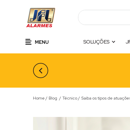
Pular
para
o
conteúdo
SOLUÇÕES
J
MENU
Home
/
Blog
/
Técnico
/
Saiba os tipos de atuaçõ