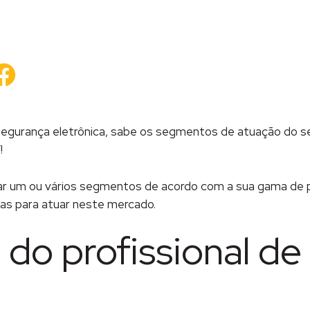
que
Clique
a
para
partilhar
compartilhar
no
kedIn(abre
Facebook(abre
em
a
nova
la)
janela)
 segurança eletrônica, sabe os segmentos de atuação do s
!
legiar um ou vários segmentos de acordo com a sua gama de 
cas para atuar neste mercado.
 do profissional d