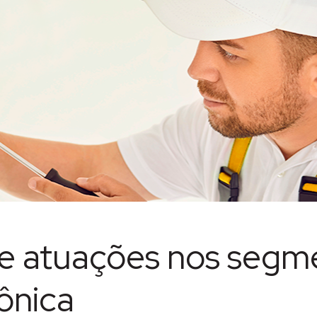
de atuações nos segm
ônica