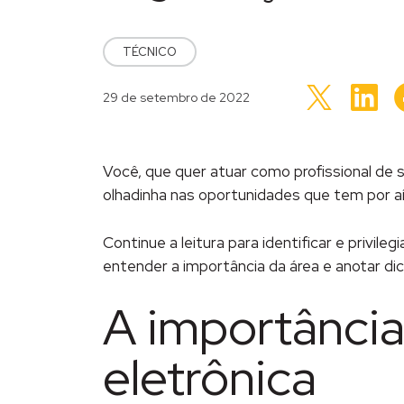
POSTED IN
TÉCNICO
Cli
Clique
par
Publicado em
29 de setembro de 2022
para
com
compartilhar
no
no
Lin
Twitter(abre
em
em
nov
nova
jane
janela)
Você, que quer atuar como profissional de
olhadinha nas oportunidades que tem por aí
Continue a leitura para identificar e privi
entender a importância da área e anotar di
A importância
eletrônica