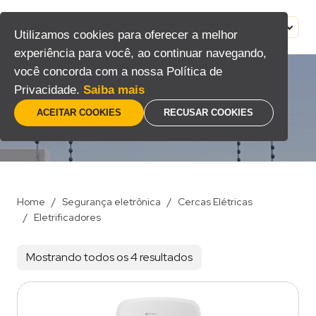
Pular
para
MENU
PT
Utilizamos cookies para oferecer a melhor
o
experiência para você, ao continuar navegando,
conteúdo
você concorda com a nossa Política de
Privacidade.
Saiba mais
Eletrificadores
ACEITAR COOKIES
RECUSAR COOKIES
Home
/
Segurança eletrônica
/
Cercas Elétricas
/
Eletrificadores
Mostrando todos os 4 resultados