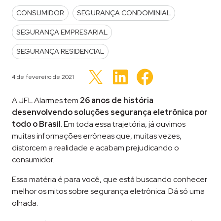
POSTED IN
CONSUMIDOR
SEGURANÇA CONDOMINIAL
SEGURANÇA EMPRESARIAL
SEGURANÇA RESIDENCIAL
Clique
Clique
Clique
para
para
Publicado em
4 de fevereiro de 2021
para
compartilhar
compartilhar
compartilhar
no
no
no
LinkedIn(abre
Facebook(abre
Twitter(abre
A JFL Alarmes tem
26 anos de história
em
em
em
nova
nova
nova
desenvolvendo soluções segurança eletrônica por
janela)
janela)
janela)
todo o Brasil
. Em toda essa trajetória, já ouvimos
muitas informações errôneas que, muitas vezes,
distorcem a realidade e acabam prejudicando o
consumidor.
Essa matéria é para você, que está buscando conhecer
melhor os mitos sobre segurança eletrônica. Dá só uma
olhada.