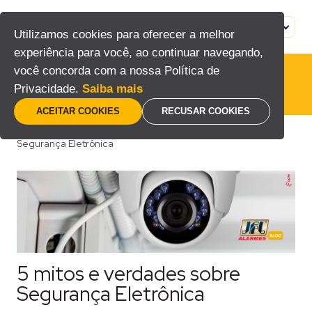
Pular
para
MENU
PT
Utilizamos cookies para oferecer a melhor
o
experiência para você, ao continuar navegando,
conteúdo
você concorda com a nossa Política de
Privacidade.
Saiba mais
ACEITAR COOKIES
RECUSAR COOKIES
Home
/
Blog
/
Consumidor
/
5 mitos e verdades sobre
Segurança Eletrônica
5 mitos e verdades sobre
Segurança Eletrônica