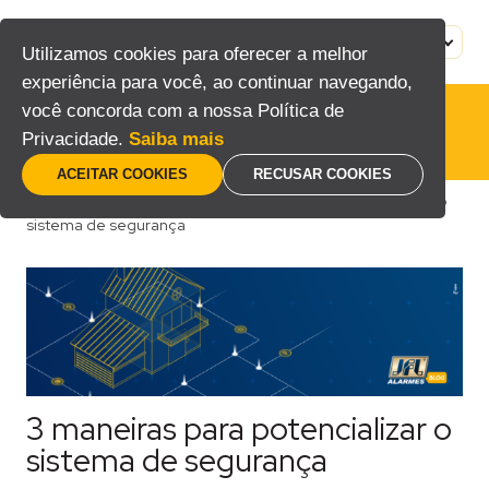
Pular
para
MENU
PT
Utilizamos cookies para oferecer a melhor
o
experiência para você, ao continuar navegando,
conteúdo
você concorda com a nossa Política de
Privacidade.
Saiba mais
ACEITAR COOKIES
RECUSAR COOKIES
Home
/
Blog
/
Consumidor
/
3 maneiras para potencializar o
sistema de segurança
3 maneiras para potencializar o
sistema de segurança