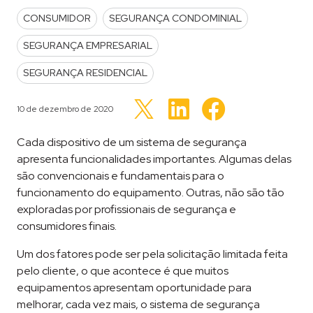
POSTED IN
CONSUMIDOR
SEGURANÇA CONDOMINIAL
SEGURANÇA EMPRESARIAL
SEGURANÇA RESIDENCIAL
Clique
Clique
Clique
para
para
Publicado em
10 de dezembro de 2020
para
compartilhar
compartilhar
compartilhar
no
no
no
LinkedIn(abre
Facebook(abre
Twitter(abre
Cada dispositivo de um sistema de segurança
em
em
em
nova
nova
nova
apresenta funcionalidades importantes. Algumas delas
janela)
janela)
janela)
são convencionais e fundamentais para o
funcionamento do equipamento. Outras, não são tão
exploradas por profissionais de segurança e
consumidores finais.
Um dos fatores pode ser pela solicitação limitada feita
pelo cliente, o que acontece é que muitos
equipamentos apresentam oportunidade para
melhorar, cada vez mais, o sistema de segurança