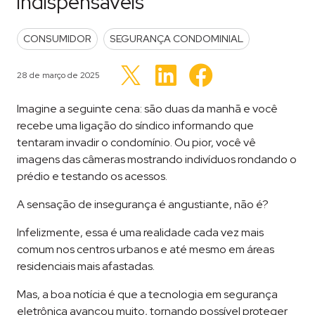
indispensáveis
POSTED IN
CONSUMIDOR
SEGURANÇA CONDOMINIAL
Clique
Clique
Clique
para
para
Publicado em
28 de março de 2025
para
compartilhar
compartilhar
compartilhar
no
no
no
LinkedIn(abre
Facebook(abre
Twitter(abre
Imagine a seguinte cena: são duas da manhã e você
em
em
em
nova
nova
nova
recebe uma ligação do síndico informando que
janela)
janela)
janela)
tentaram invadir o condomínio. Ou pior, você vê
imagens das câmeras mostrando indivíduos rondando o
prédio e testando os acessos.
A sensação de insegurança é angustiante, não é?
Infelizmente, essa é uma realidade cada vez mais
comum nos centros urbanos e até mesmo em áreas
residenciais mais afastadas.
Mas, a boa notícia é que a tecnologia em segurança
eletrônica avançou muito, tornando possível proteger