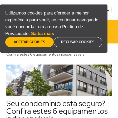
Pular
para
MENU
PT
Utilizamos cookies para oferecer a melhor
o
experiência para você, ao continuar navegando,
conteúdo
você concorda com a nossa Política de
Privacidade.
Saiba mais
ACEITAR COOKIES
RECUSAR COOKIES
Home
/
Blog
/
Consumidor
/
Seu condomínio está seguro?
Confira estes 6 equipamentos indispensáveis
Seu condomínio está seguro?
Confira estes 6 equipamentos