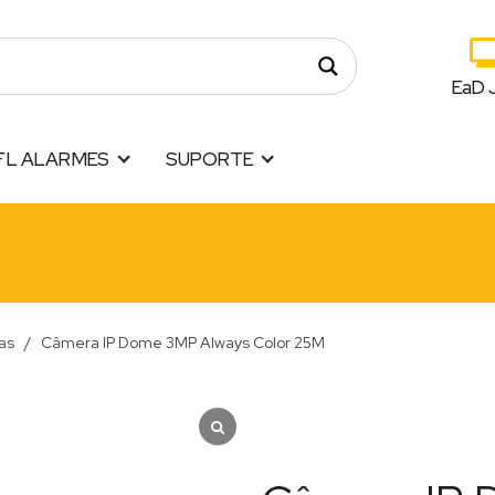
EaD 
FL ALARMES
SUPORTE
as
/
Câmera IP Dome 3MP Always Color 25M