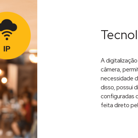
Tecnol
A digitalizaçã
câmera, permi
necessidade de
disso, possui 
configuradas 
feita direto p