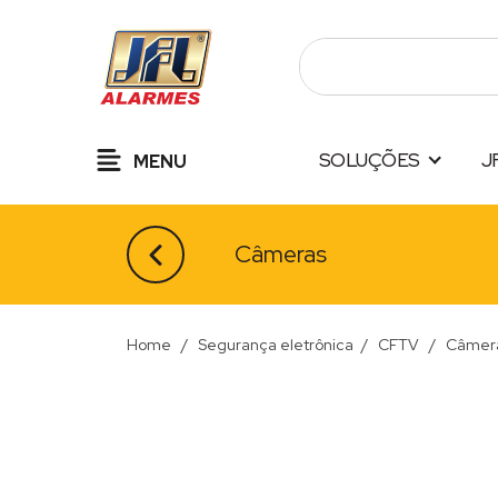
Pular
para
o
conteúdo
SOLUÇÕES
J
MENU
Câmeras
Home
/
Segurança eletrônica
/
CFTV
/
Câmer