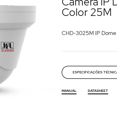
Câmera IP 
Color 25M
CHD-3025M IP Dome 
Categorias:
Câmeras
,
CFT
ESPECIFICAÇÕES TÉCNIC
MANUAL
DATASHEET