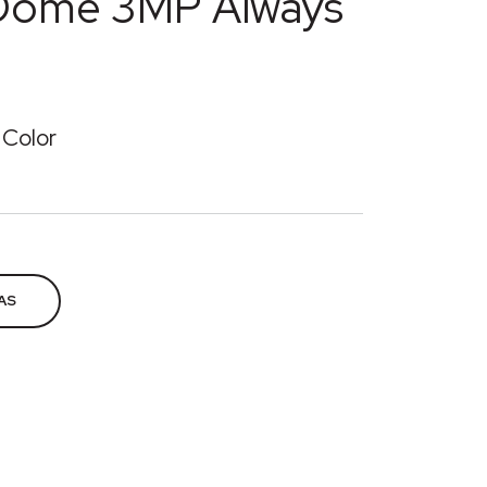
Dome 3MP Always
Color
V
,
Segurança eletrônica
AS