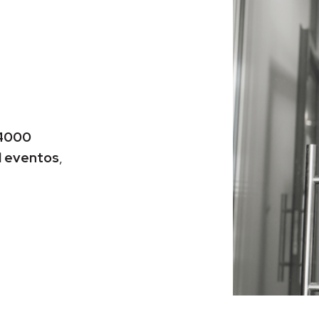
o
4000
l eventos
,