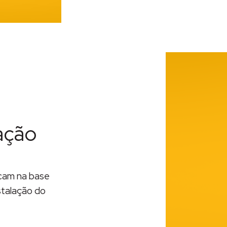
lação
icam na base
stalação do