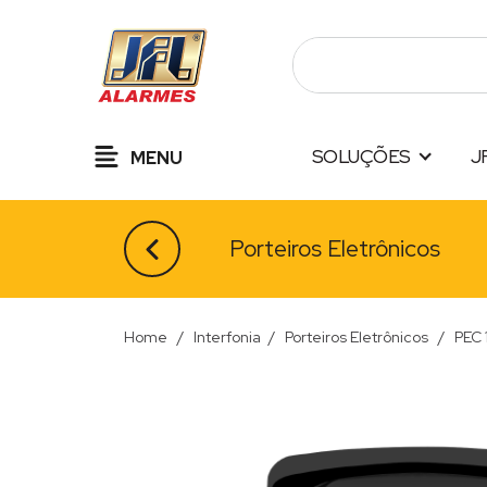
Pular
para
o
conteúdo
SOLUÇÕES
J
MENU
Porteiros Eletrônicos
Home
/
Interfonia
/
Porteiros Eletrônicos
/
PEC 