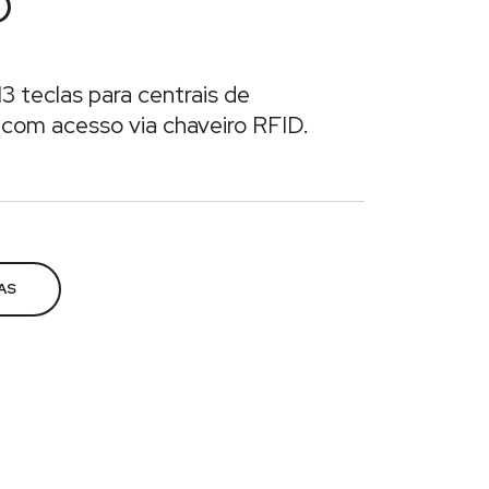
D
13 teclas para centrais de
com acesso via chaveiro RFID.
teiros Eletrônicos
AS