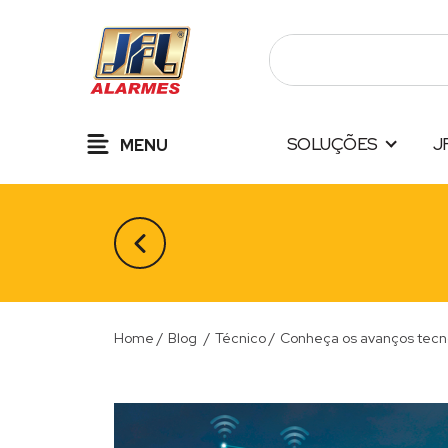
Pular
para
o
conteúdo
SOLUÇÕES
J
MENU
Home
/
Blog
/
Técnico
/
Conheça os avanços tecn