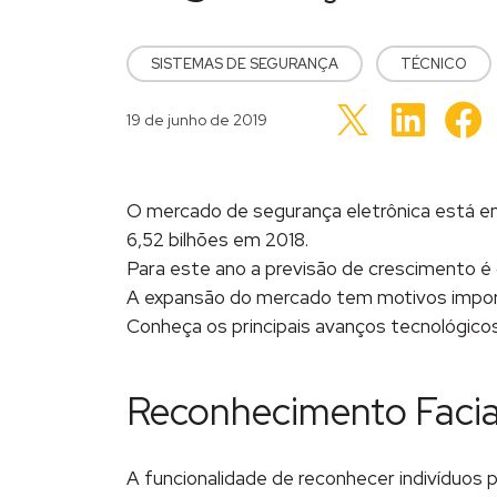
POSTED IN
SISTEMAS DE SEGURANÇA
TÉCNICO
Clique
C
Clique
para
p
Publicado em
19 de junho de 2019
para
compartil
c
compartilhar
no
n
no
LinkedIn(
F
Twitter(abre
em
e
em
nova
n
nova
janela)
j
janela)
O mercado de segurança eletrônica está e
6,52 bilhões em 2018.
Para este ano a previsão de crescimento é
A expansão do mercado tem motivos importa
Conheça os principais avanços tecnológico
Reconhecimento Facia
A funcionalidade de reconhecer indivíduos 