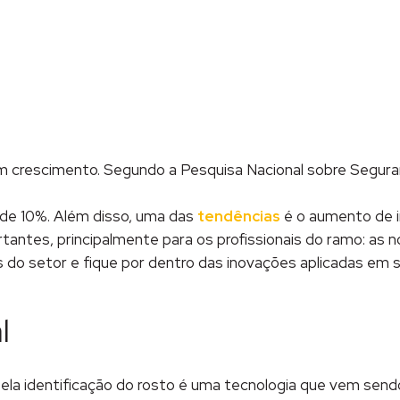
lique
ara
har
ompartilhar
o
abre
acebook(abre
m
ova
anela)
m crescimento. Segundo a Pesquisa Nacional sobre Segura
 de 10%. Além disso, uma das
tendências
é o aumento de i
ntes, principalmente para os profissionais do ramo: as n
s do setor e fique por dentro das inovações aplicadas em 
l
pela identificação do rosto é uma tecnologia que vem sen