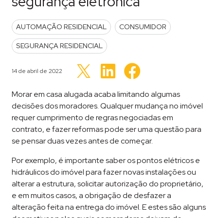
segurança eletrônica
POSTED IN
AUTOMAÇÃO RESIDENCIAL
CONSUMIDOR
SEGURANÇA RESIDENCIAL
Clique
Clique
Clique
para
para
Publicado em
14 de abril de 2022
para
compartilhar
compartilhar
compartilhar
no
no
no
LinkedIn(abre
Facebook(abre
Twitter(abre
Morar em casa alugada acaba limitando algumas
em
em
em
nova
nova
nova
decisões dos moradores. Qualquer mudança no imóvel
janela)
janela)
janela)
requer cumprimento de regras negociadas em
contrato, e fazer reformas pode ser uma questão para
se pensar duas vezes antes de começar.
Por exemplo, é importante saber os pontos elétricos e
hidráulicos do imóvel para fazer novas instalações ou
alterar a estrutura, solicitar autorização do proprietário,
e em muitos casos, a obrigação de desfazer a
alteração feita na entrega do imóvel. E estes são alguns