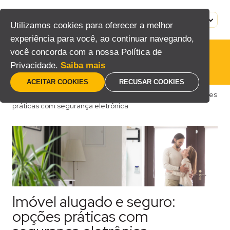
Pular
para
MENU
PT
Utilizamos cookies para oferecer a melhor
o
experiência para você, ao continuar navegando,
conteúdo
você concorda com a nossa Política de
Privacidade.
Saiba mais
ACEITAR COOKIES
RECUSAR COOKIES
Home
/
Blog
/
Consumidor
/
Imóvel alugado e seguro: opções
práticas com segurança eletrônica
Imóvel alugado e seguro:
opções práticas com