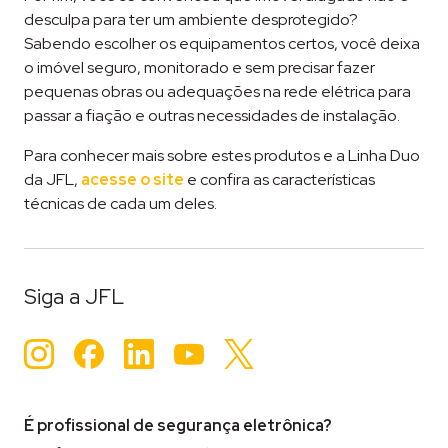
desculpa para ter um ambiente desprotegido?
Sabendo escolher os equipamentos certos, você deixa
o imóvel seguro, monitorado e sem precisar fazer
pequenas obras ou adequações na rede elétrica para
passar a fiação e outras necessidades de instalação.
Para conhecer mais sobre estes produtos e a Linha Duo
da JFL,
acesse o site
e confira as características
técnicas de cada um deles.
Tageado
imóvel alugado
,
Monitoramento
,
residencial
,
sens
Siga a JFL
Instagram
Facebook
LinkedIn
YouTube
Twitter
É profissional de segurança eletrônica?