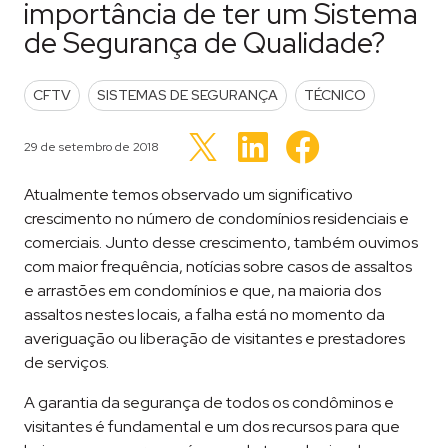
importância de ter um Sistema
de Segurança de Qualidade?
POSTED IN
CFTV
SISTEMAS DE SEGURANÇA
TÉCNICO
Clique
Clique
Clique
para
para
Publicado em
29 de setembro de 2018
para
compartilhar
compartilhar
compartilhar
no
no
no
LinkedIn(abre
Facebook(abre
Twitter(abre
Atualmente temos observado um significativo
em
em
em
nova
nova
nova
crescimento no número de condomínios residenciais e
janela)
janela)
janela)
comerciais. Junto desse crescimento, também ouvimos
com maior frequência, notícias sobre casos de assaltos
e arrastões em condomínios e que, na maioria dos
assaltos nestes locais, a falha está no momento da
averiguação ou liberação de visitantes e prestadores
de serviços.
A garantia da segurança de todos os condôminos e
visitantes é fundamental e um dos recursos para que