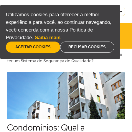
Pular
para
MENU
PT
Utilizamos cookies para oferecer a melhor
o
experiência para você, ao continuar navegando,
conteúdo
você concorda com a nossa Política de
Privacidade.
Saiba mais
ACEITAR COOKIES
RECUSAR COOKIES
Home
/
Blog
/
Técnico
/
Condomínios: Qual a importância de
ter um Sistema de Segurança de Qualidade?
Condomínios: Qual a