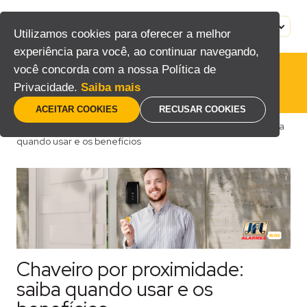
Pular
para
MENU
PT
Utilizamos cookies para oferecer a melhor
o
experiência para você, ao continuar navegando,
conteúdo
você concorda com a nossa Política de
Privacidade.
Saiba mais
ACEITAR COOKIES
RECUSAR COOKIES
Home
/
Blog
/
Consumidor
/
Chaveiro por proximidade: saiba
quando usar e os benefícios
Chaveiro por proximidade:
saiba quando usar e os