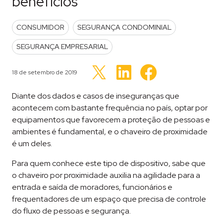
benefícios
POSTED IN
CONSUMIDOR
SEGURANÇA CONDOMINIAL
SEGURANÇA EMPRESARIAL
Clique
Clique
Clique
para
para
Publicado em
18 de setembro de 2019
para
compartilhar
compartilhar
compartilhar
no
no
no
LinkedIn(abre
Facebook(abre
Twitter(abre
Diante dos dados e casos de inseguranças que
em
em
em
nova
nova
nova
acontecem com bastante frequência no país, optar por
janela)
janela)
janela)
equipamentos que favorecem a proteção de pessoas e
ambientes é fundamental, e o chaveiro de proximidade
é um deles.
Para quem conhece este tipo de dispositivo, sabe que
o chaveiro por proximidade auxilia na agilidade para a
entrada e saída de moradores, funcionários e
frequentadores de um espaço que precisa de controle
do fluxo de pessoas e segurança.