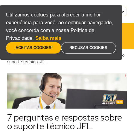
Pular
para
MENU
PT
Utilizamos cookies para oferecer a melhor
o
experiência para você, ao continuar navegando,
conteúdo
você concorda com a nossa Política de
Privacidade.
Saiba mais
ACEITAR COOKIES
RECUSAR COOKIES
Home
/
Blog
/
Consumidor
/
7 perguntas e respostas sobre o
suporte técnico JFL
7 perguntas e respostas sobre
o suporte técnico JFL