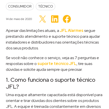
POSTED IN
CONSUMIDOR
TÉCNICO
Clique
Clique
Clique
para
para
Publicado em
14 de maio de 2020
para
compartilhar
compartilhar
compartilhar
no
no
no
LinkedIn(abre
Facebook(abre
Twitter(abre
Apesar das limitações atuais, a
em
JFL Alarmes
em
segue
em
nova
nova
nova
prestando atendimento e suporte técnico para ajudar
janela)
janela)
janela)
instaladores e distribuidores nas orientações técnicas
dos seus produtos.
Se você não conhece o serviço, veja as 7 perguntas e
respostas sobre o
suporte técnico JFL
, tire suas
dúvidas e solicite ajuda sempre que precisar.
1. Como funciona o suporte técnico
JFL?
Uma equipe altamente capacitada está disponível para
orientar e tirar dúvidas dos clientes sobre os produtos
JFL. A equipe é treinada constantemente em diversos