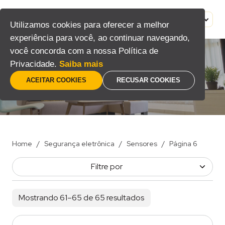
Pular
para
MENU
PT
Utilizamos cookies para oferecer a melhor
o
experiência para você, ao continuar navegando,
conteúdo
você concorda com a nossa Política de
Privacidade.
Saiba mais
Sensores
ACEITAR COOKIES
RECUSAR COOKIES
Home
/
Segurança eletrônica
/
Sensores
/
Página 6
Filtre por
Mostrando 61–65 de 65 resultados