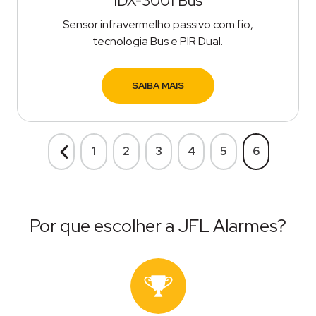
IDX-3001 Bus
Sensor infravermelho passivo com fio,
tecnologia Bus e PIR Dual.
SAIBA MAIS
1
2
3
4
5
6
Anterior
Por que escolher a JFL Alarmes?