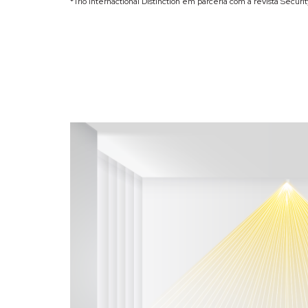
*Trio Internactional Distinction em parceria com a revista Security