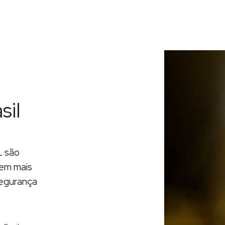
sil
L são
uem mais
segurança