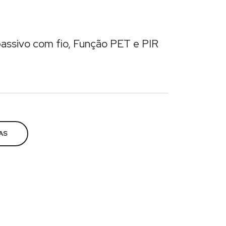
passivo com fio, Função PET e PIR
rança eletrônica
,
Sensores
AS