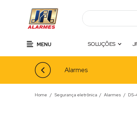
Pular
para
o
conteúdo
SOLUÇÕES
J
MENU
Alarmes
Home
/
Segurança eletrônica
/
Alarmes
/
DS-