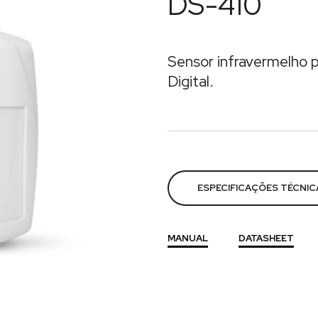
DS-410
Sensor infravermelho 
Digital.
Categorias:
Alarmes
,
Segu
ESPECIFICAÇÕES TÉCNIC
MANUAL
DATASHEET