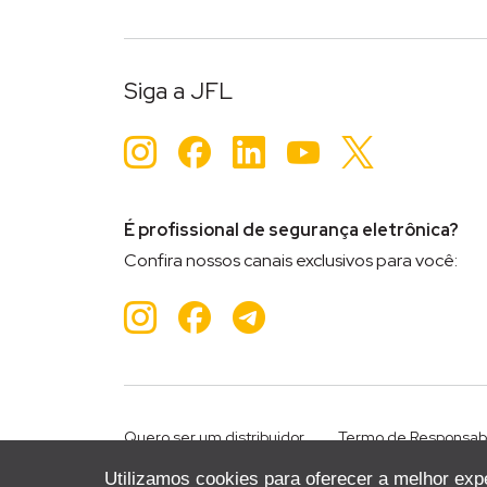
Siga a JFL
Instagram
Facebook
LinkedIn
YouTube
Twitter
É profissional de segurança eletrônica?
Confira nossos canais exclusivos para você:
Instagram
Facebook
Teleram
Quero ser um distribuidor
Termo de Responsab
Utilizamos cookies para oferecer a melhor exp