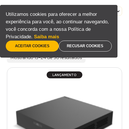
Pular
para
MENU
PT
Utilizamos cookies para oferecer a melhor
o
experiência para você, ao continuar navegando,
conteúdo
Lançamentos
você concorda com a nossa Política de
Privacidade.
Saiba mais
Home
/
Produtos marcados com a tag “Lançamentos”
/
Página 2
ACEITAR COOKIES
RECUSAR COOKIES
Mostrando 13–24 de 30 resultados
LANÇAMENTO