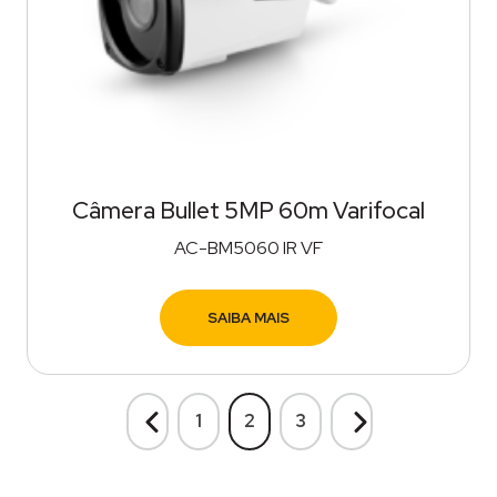
Câmera Bullet 5MP 60m Varifocal
AC-BM5060 IR VF
SAIBA MAIS
1
2
3
Anterior
Próximo