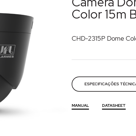
Câmera Do
Color 15m B
CHD-2315P Dome Colo
Categorias:
Câmeras
,
CFT
ESPECIFICAÇÕES TÉCNIC
MANUAL
DATASHEET