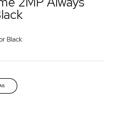
me 2MP Always
lack
r Black
V
,
Segurança eletrônica
AS