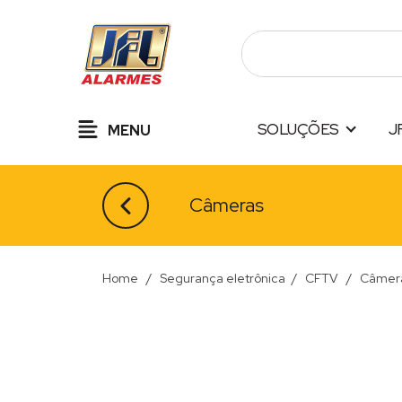
Pular
para
o
conteúdo
SOLUÇÕES
J
MENU
Câmeras
Home
/
Segurança eletrônica
/
CFTV
/
Câmer