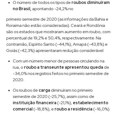
O número de todos os tipos de
roubos diminuíram
no Brasil,
apontando -24,2% no
primeiro semestre de 2020 (as informações da Bahia e
Roraima não estão consideradas). Ceará e Rondônia
são os estados que mostraram aumento em roubo, com
percentual de 19,2% e 50,4%, respectivamente. Na
contramão, Espírito Santo (-44,1%), Amapá (-43,8%) e
Goiás (-42,3%) apresentaram redução considerável.
Com um número menor de pessoas circulando na
rua, o
roubo a transeunte apresentou queda
de
-34,0% nos registros feitos no primeiro semestre de
2020.
Os roubos de
carga
diminuíram no primeiro
semestre de 2020 (-25,7%), assim como de
instituição financeira
(-21,1%),
estabelecimento
comercial
(-18,8%), e
roubo a residência
(-16,0%).