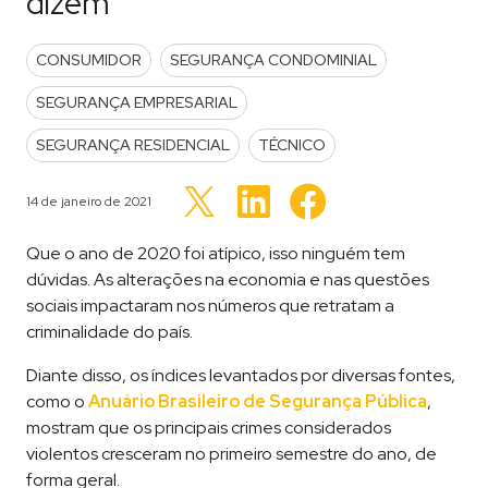
dizem
POSTED IN
CONSUMIDOR
SEGURANÇA CONDOMINIAL
SEGURANÇA EMPRESARIAL
SEGURANÇA RESIDENCIAL
TÉCNICO
Clique
Clique
Clique
para
para
Publicado em
14 de janeiro de 2021
para
compartilhar
compartilhar
compartilhar
no
no
no
LinkedIn(abre
Facebook(abre
Twitter(abre
Que o ano de 2020 foi atípico, isso ninguém tem
em
em
em
nova
nova
nova
dúvidas. As alterações na economia e nas questões
janela)
janela)
janela)
sociais impactaram nos números que retratam a
criminalidade do país.
Diante disso, os índices levantados por diversas fontes,
como o
Anuário Brasileiro de Segurança Pública
,
mostram que os principais crimes considerados
violentos cresceram no primeiro semestre do ano, de
forma geral.