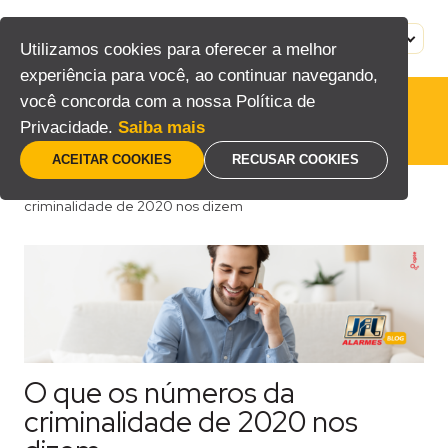
Pular
para
MENU
PT
Utilizamos cookies para oferecer a melhor
o
experiência para você, ao continuar navegando,
conteúdo
você concorda com a nossa Política de
Privacidade.
Saiba mais
ACEITAR COOKIES
RECUSAR COOKIES
Home
/
Blog
/
Consumidor
/
O que os números da
criminalidade de 2020 nos dizem
O que os números da
criminalidade de 2020 nos