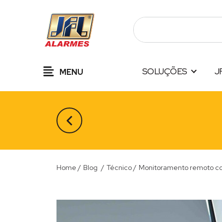
Pular
para
o
conteúdo
SOLUÇÕES
J
MENU
Home
/
Blog
/
Técnico
/
Monitoramento remoto co