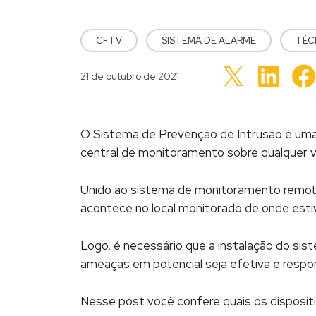
POSTED IN
CFTV
SISTEMA DE ALARME
TÉC
Clique
Clique
para
Publicado em
21 de outubro de 2021
para
compart
compartilhar
no
no
LinkedI
Twitter(abre
em
em
nova
nova
janela)
janela)
O Sistema de Prevenção de Intrusão é uma 
central de monitoramento sobre qualquer vi
Unido ao sistema de monitoramento remoto,
acontece no local monitorado de onde est
Logo, é necessário que a instalação do sist
ameaças em potencial seja efetiva e resp
Nesse post você confere quais os disposi