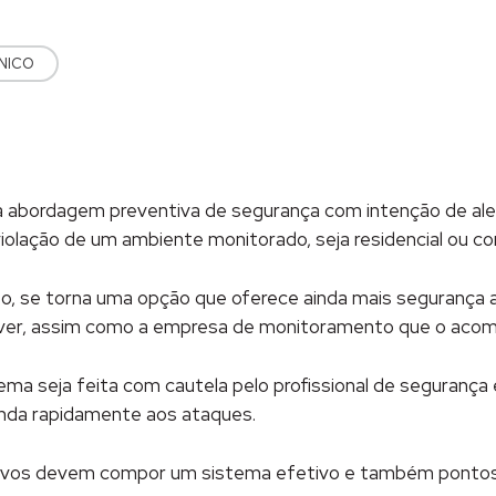
NICO
Clique
para
ilhar
compartilhar
no
n(abre
Facebook(abre
em
nova
janela)
abordagem preventiva de segurança com intenção de alerta
olação de um ambiente monitorado, seja residencial ou cor
 se torna uma opção que oferece ainda mais segurança ao
iver, assim como a empresa de monitoramento que o acom
ema seja feita com cautela pelo profissional de segurança 
onda rapidamente aos ataques.
tivos devem compor um sistema efetivo e também pontos 