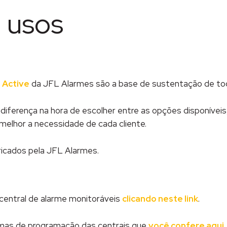
e usos
 Active
da JFL Alarmes são a base de sustentação de to
iferença na hora de escolher entre as opções disponíveis
 melhor a necessidade de cada cliente.
ricados pela JFL Alarmes.
entral de alarme monitoráveis
clicando neste link
.
mas de programação das centrais que
você confere aqui.