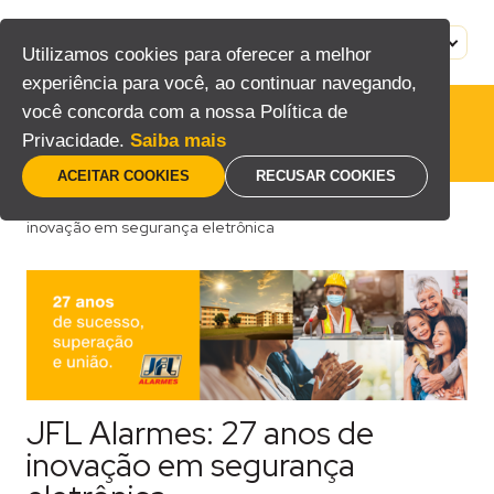
Pular
para
MENU
PT
Utilizamos cookies para oferecer a melhor
o
experiência para você, ao continuar navegando,
conteúdo
você concorda com a nossa Política de
Privacidade.
Saiba mais
ACEITAR COOKIES
RECUSAR COOKIES
Home
/
Blog
/
Consumidor
/
JFL Alarmes: 27 anos de
inovação em segurança eletrônica
JFL Alarmes: 27 anos de
inovação em segurança