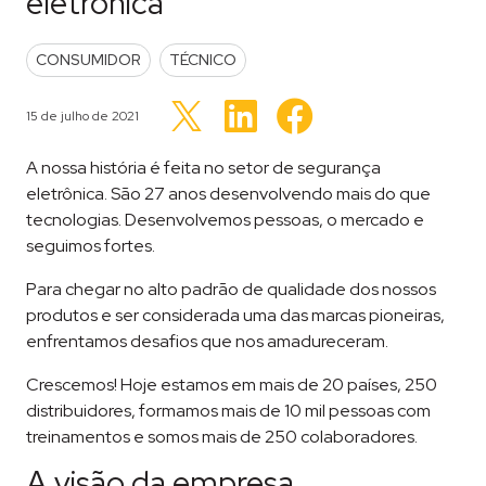
eletrônica
POSTED IN
CONSUMIDOR
TÉCNICO
Clique
Clique
Clique
para
para
Publicado em
15 de julho de 2021
para
compartilhar
compartilhar
compartilhar
no
no
no
LinkedIn(abre
Facebook(abre
Twitter(abre
A nossa história é feita no setor de segurança
em
em
em
nova
nova
nova
eletrônica. São 27 anos desenvolvendo mais do que
janela)
janela)
janela)
tecnologias. Desenvolvemos pessoas, o mercado e
seguimos fortes.
Para chegar no alto padrão de qualidade dos nossos
produtos e ser considerada uma das marcas pioneiras,
enfrentamos desafios que nos amadureceram.
Crescemos! Hoje estamos em mais de 20 países, 250
distribuidores, formamos mais de 10 mil pessoas com
treinamentos e somos mais de 250 colaboradores.
A visão da empresa