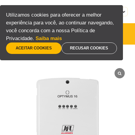
Pular
para
MENU
PT
Utilizamos cookies para oferecer a melhor
o
experiência para você, ao continuar navegando,
conteúdo
você concorda com a nossa Política de
Centrais de Comunicação
Privacidade.
Saiba mais
ACEITAR COOKIES
RECUSAR COOKIES
Home
/
Interfonia
/
Centrais de Comunicação
/
Optymus 16