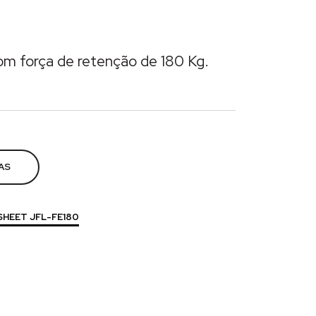
om força de retenção de 180 Kg.
duras
AS
SHEET JFL-FE180