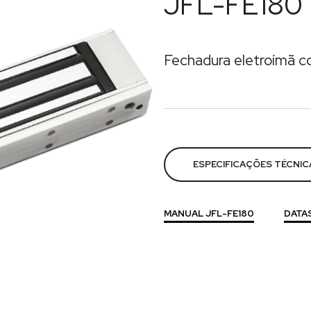
JFL-FE180
Fechadura eletroímã c
Categorias:
Acesso
,
Fecha
ESPECIFICAÇÕES TÉCNIC
MANUAL JFL-FE180
DATA