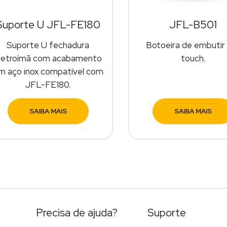
Suporte U JFL-FE180
JFL-B501
Suporte U fechadura
Botoeira de embutir
letroímã com acabamento
touch.
m aço inox compatível com
JFL-FE180.
SAIBA MAIS
SAIBA MAIS
Precisa de ajuda?
Suporte