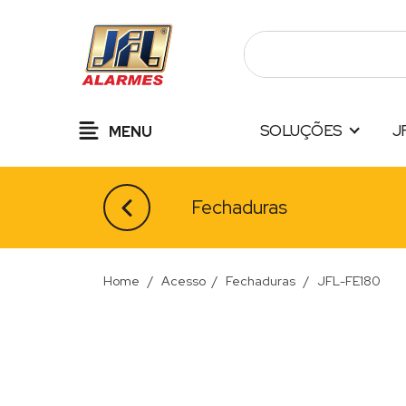
Pular
para
o
conteúdo
SOLUÇÕES
J
MENU
Fechaduras
Home
/
Acesso
/
Fechaduras
/
JFL-FE180