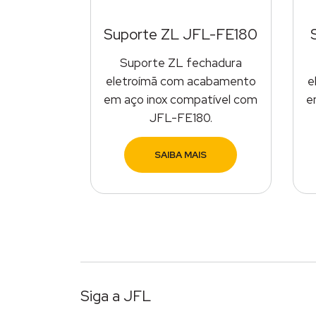
Suporte ZL JFL-FE180
Suporte ZL fechadura
eletroímã com acabamento
e
em aço inox compatível com
e
JFL-FE180.
SAIBA MAIS
Siga a JFL