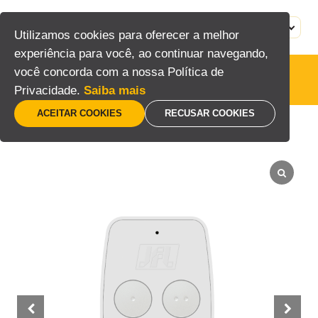
Pular
para
MENU
PT
Utilizamos cookies para oferecer a melhor
o
experiência para você, ao continuar navegando,
conteúdo
você concorda com a nossa Política de
Acessórios
Privacidade.
Saiba mais
ACEITAR COOKIES
RECUSAR COOKIES
Home
/
Segurança eletrônica
/
Alarmes
/
Acessórios
/
CR 4T Duo+