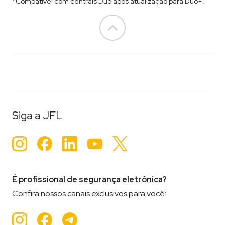
² Compatível com centrais Duo após atualização para Duo+.
Go to top
Siga a JFL
Instagram
Facebook
LinkedIn
YouTube
Twitter
É profissional de segurança eletrônica?
Confira nossos canais exclusivos para você:
Instagram
Facebook
Teleram