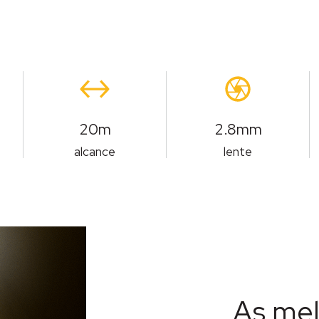
20m
2.8mm
alcance
lente
As mel