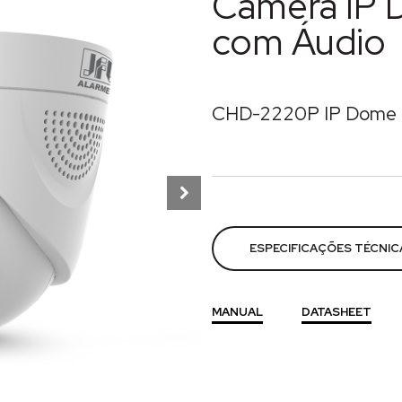
Câmera IP
com Áudio
CHD-2220P IP Dome
Categorias:
Câmeras
,
CFT
ESPECIFICAÇÕES TÉCNIC
MANUAL
DATASHEET