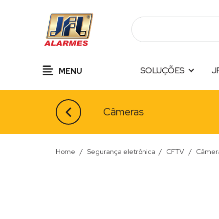
Pular
para
o
conteúdo
SOLUÇÕES
J
MENU
Câmeras
Home
/
Segurança eletrônica
/
CFTV
/
Câmer