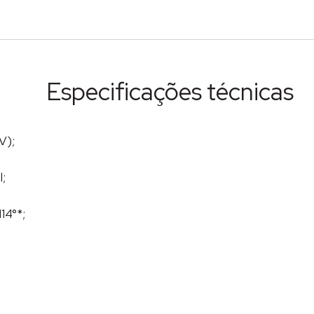
Especificações técnicas
V);
;
14°*;