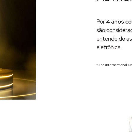
Por
4 anos co
são considera
entende do ass
eletrônica.
* Trio internactional D