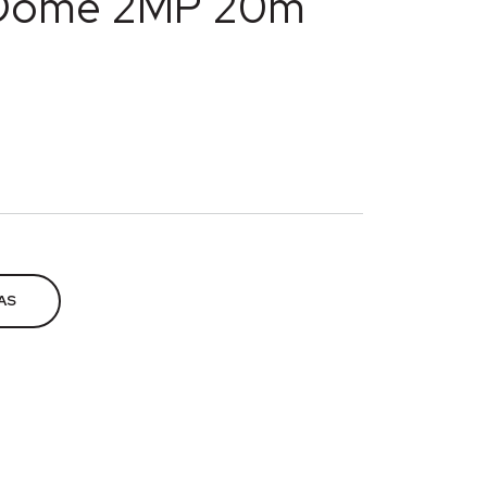
 Dome 2MP 20m
V
,
Segurança eletrônica
AS