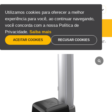
Pular
para
MENU
PT
Utilizamos cookies para oferecer a melhor
o
experiência para você, ao continuar navegando,
conteúdo
você concorda com a nossa Política de
Basculantes
Privacidade.
Saiba mais
ACEITAR COOKIES
RECUSAR COOKIES
Home
/
Acesso
/
Automatizadores
/
Basculantes
/
BF-
100 Lite