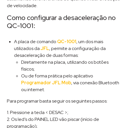
de velocidade.
Como configurar a desaceleração no
QC-1001:
A placa de comando
QC-1001
, um dos mais
utilizados da
JFL
, permite a configuração da
desaceleração de duas formas:
Diretamente na placa, utilizando os botões
físicos;
Ou de forma prática pelo aplicativo
Programador JFL Mob
, via conexão Bluetooth
ou internet.
Para programar basta seguir os seguintes passos:
1. Pressione a tecla < DESAC >;
2. Os led’s do PAINEL LED vão piscar (início de
programação);