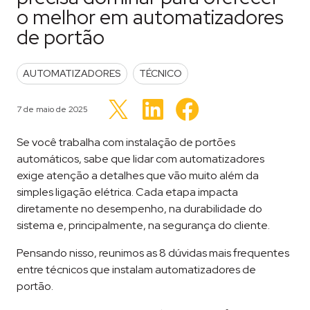
o melhor em automatizadores
de portão
POSTED IN
AUTOMATIZADORES
TÉCNICO
Clique
Clique
Clique
para
para
Publicado em
7 de maio de 2025
para
compartilhar
compartilhar
compartilhar
no
no
no
LinkedIn(abre
Facebook(abre
Twitter(abre
Se você trabalha com instalação de portões
em
em
em
nova
nova
nova
automáticos, sabe que lidar com automatizadores
janela)
janela)
janela)
exige atenção a detalhes que vão muito além da
simples ligação elétrica. Cada etapa impacta
diretamente no desempenho, na durabilidade do
sistema e, principalmente, na segurança do cliente.
Pensando nisso, reunimos as 8 dúvidas mais frequentes
entre técnicos que instalam automatizadores de
portão.