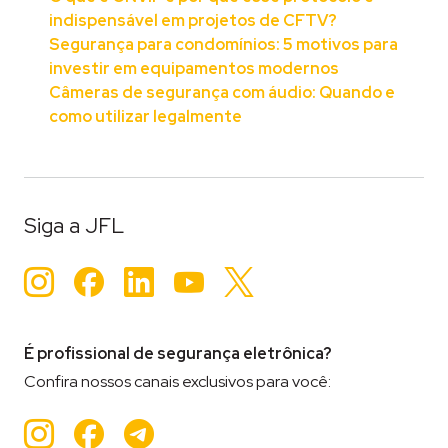
indispensável em projetos de CFTV?
Segurança para condomínios: 5 motivos para
investir em equipamentos modernos
Câmeras de segurança com áudio: Quando e
como utilizar legalmente
Tageado
active mobile v4
,
automação
,
Automatizadores
,
j
Siga a JFL
Instagram
Facebook
LinkedIn
YouTube
Twitter
É profissional de segurança eletrônica?
Confira nossos canais exclusivos para você:
Instagram
Facebook
Teleram