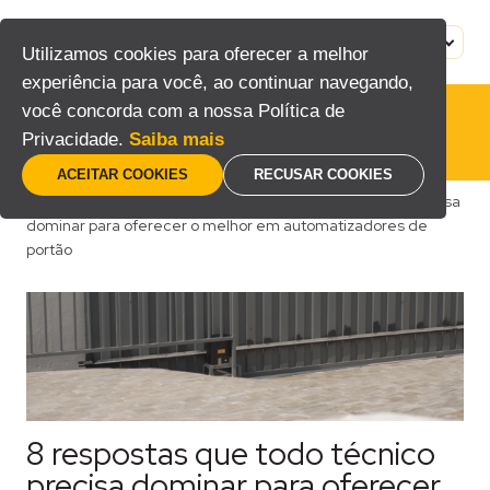
Pular
para
MENU
PT
Utilizamos cookies para oferecer a melhor
o
experiência para você, ao continuar navegando,
conteúdo
você concorda com a nossa Política de
Privacidade.
Saiba mais
ACEITAR COOKIES
RECUSAR COOKIES
Home
/
Blog
/
Técnico
/
8 respostas que todo técnico precisa
dominar para oferecer o melhor em automatizadores de
portão
8 respostas que todo técnico
precisa dominar para oferecer