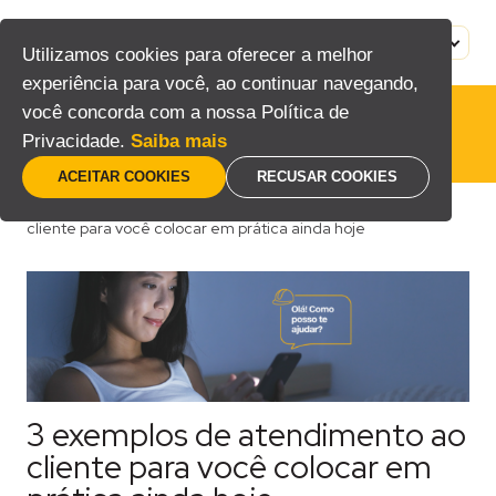
Pular
para
MENU
PT
Utilizamos cookies para oferecer a melhor
o
experiência para você, ao continuar navegando,
conteúdo
você concorda com a nossa Política de
Privacidade.
Saiba mais
ACEITAR COOKIES
RECUSAR COOKIES
Home
/
Blog
/
Técnico
/
3 exemplos de atendimento ao
cliente para você colocar em prática ainda hoje
3 exemplos de atendimento ao
cliente para você colocar em