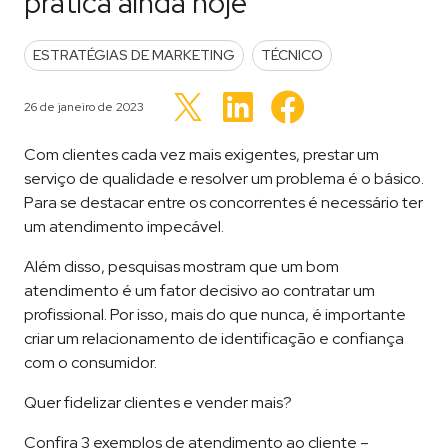
prática ainda hoje
POSTED IN
ESTRATÉGIAS DE MARKETING
TÉCNICO
Clique
Clique
Clique
para
para
Publicado em
26 de janeiro de 2023
para
compartilhar
compartilhar
compartilhar
no
no
no
LinkedIn(abre
Facebook(abre
Twitter(abre
Com clientes cada vez mais exigentes, prestar um
em
em
em
nova
nova
nova
serviço de qualidade e resolver um problema é o básico.
janela)
janela)
janela)
Para se destacar entre os concorrentes é necessário ter
um atendimento impecável.
Além disso, pesquisas mostram que um bom
atendimento é um fator decisivo ao contratar um
profissional. Por isso, mais do que nunca, é importante
criar um relacionamento de identificação e confiança
com o consumidor.
Quer fidelizar clientes e vender mais?
Confira 3 exemplos de atendimento ao cliente –