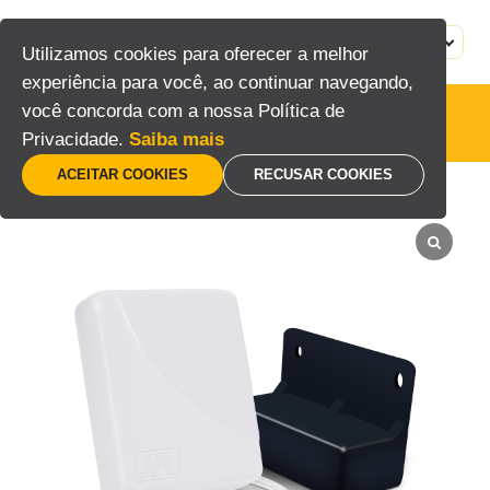
Pular
para
MENU
PT
Utilizamos cookies para oferecer a melhor
o
experiência para você, ao continuar navegando,
conteúdo
você concorda com a nossa Política de
Alarmes
Privacidade.
Saiba mais
ACEITAR COOKIES
RECUSAR COOKIES
Home
/
Segurança eletrônica
/
Alarmes
/
SHC-Fit PA