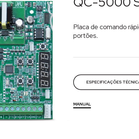
QC-5000 
Placa de comando rápi
portões.
Categorias:
Acesso
,
Acess
ESPECIFICAÇÕES TÉCNIC
MANUAL