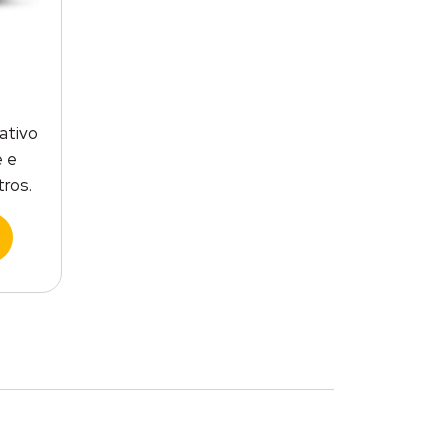
ativo
e e
tros.