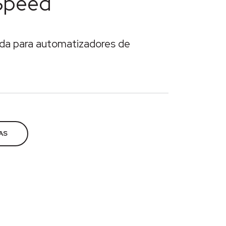
Speed
da para automatizadores de
órios
,
Automação
,
Automatizadores
AS