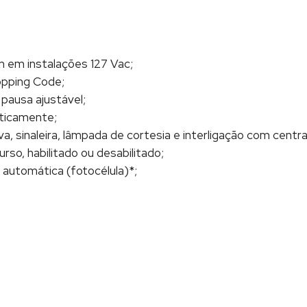
 em instalações 127 Vac;
Hopping Code;
ausa ajustável;
ticamente;
 sinaleira, lâmpada de cortesia e interligação com centra
so, habilitado ou desabilitado;
utomática (fotocélula)*;