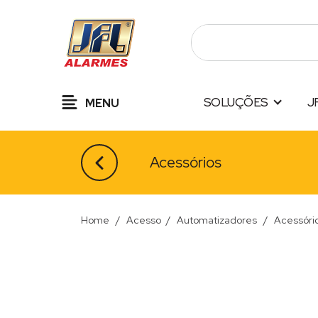
Pular
para
o
conteúdo
SOLUÇÕES
J
MENU
Acessórios
Home
/
Acesso
/
Automatizadores
/
Acessóri