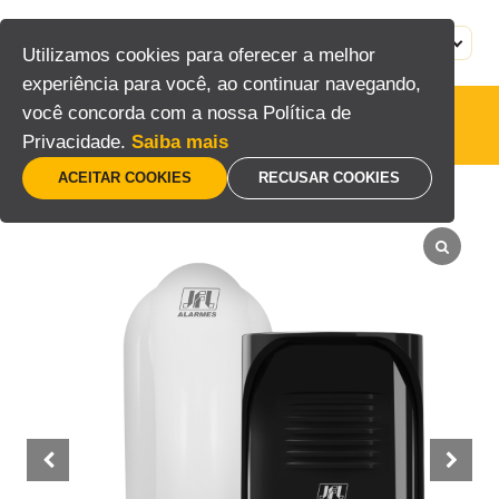
Pular
para
MENU
PT
Utilizamos cookies para oferecer a melhor
o
experiência para você, ao continuar navegando,
conteúdo
você concorda com a nossa Política de
Interfones
Privacidade.
Saiba mais
ACEITAR COOKIES
RECUSAR COOKIES
Home
/
Interfonia
/
Interfones
/
IRT-4000 FI