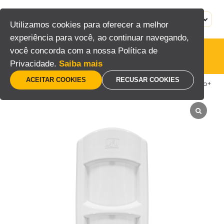
Pular
para
MENU
PT
Utilizamos cookies para oferecer a melhor
o
experiência para você, ao continuar navegando,
conteúdo
você concorda com a nossa Política de
Alarmes
Privacidade.
Saiba mais
ACEITAR COOKIES
RECUSAR COOKIES
Home
/
Segurança eletrônica
/
Alarmes
/
IRD-650 Duo+