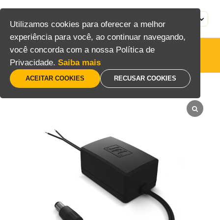
Pular
para
MENU
PT
Utilizamos cookies para oferecer a melhor
o
experiência para você, ao continuar navegando,
conteúdo
você concorda com a nossa Política de
Fontes de alimentação
Privacidade.
Saiba mais
ACEITAR COOKIES
RECUSAR COOKIES
Home
/
Energia
/
Fontes de alimentação
/
FP-112