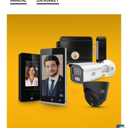
MANUAL
DATASHEET
Descrição