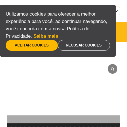
Pular
para
MENU
PT
Utilizamos cookies para oferecer a melhor
o
experiência para você, ao continuar navegando,
conteúdo
você concorda com a nossa Política de
Acessórios
Privacidade.
Saiba mais
ACEITAR COOKIES
RECUSAR COOKIES
Home
/
Acesso
/
Automatizadores
/
Acessórios
/
Cremalheira Lite 1,50m com cantoneira de Alumínio