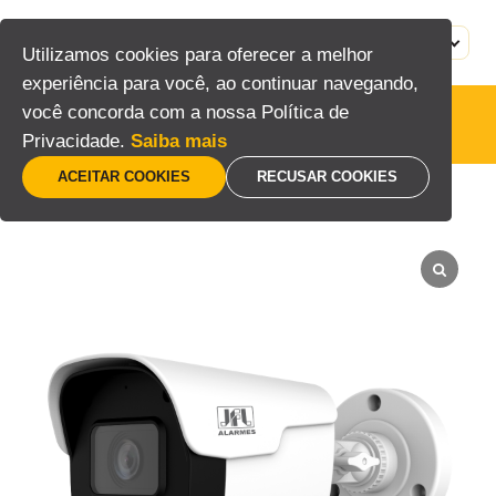
Pular
para
MENU
PT
Utilizamos cookies para oferecer a melhor
o
experiência para você, ao continuar navegando,
conteúdo
você concorda com a nossa Política de
Câmeras
Privacidade.
Saiba mais
ACEITAR COOKIES
RECUSAR COOKIES
Home
/
Segurança eletrônica
/
CFTV
/
Câmeras
/
Câmera Bullet 2MP 20m