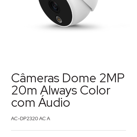
Câmeras Dome 2MP
20m Always Color
com Áudio
AC-DP2320 AC A
Categorias:
Câmeras
,
CFTV
,
Segurança eletrônica