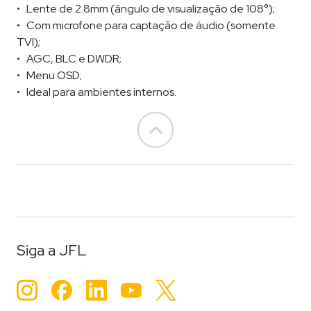
Lente de 2.8mm (ângulo de visualização de 108°);
Com microfone para captação de áudio (somente
TVI);
AGC, BLC e DWDR;
Menu OSD;
Ideal para ambientes internos.
Go to top
Siga a JFL
Instagram
Facebook
LinkedIn
YouTube
Twitter