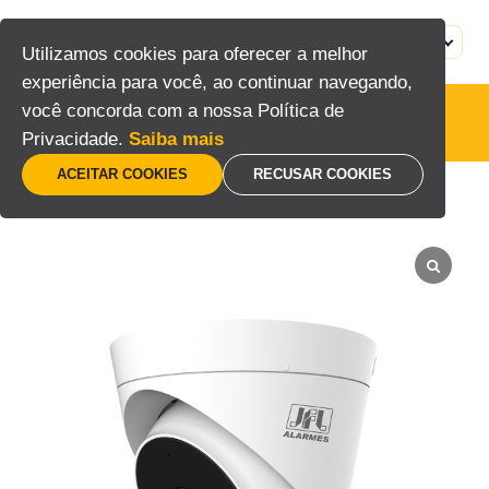
Pular
para
MENU
PT
Utilizamos cookies para oferecer a melhor
o
experiência para você, ao continuar navegando,
conteúdo
você concorda com a nossa Política de
Câmeras
Privacidade.
Saiba mais
ACEITAR COOKIES
RECUSAR COOKIES
Home
/
Segurança eletrônica
/
CFTV
/
Câmeras
/
Câmeras Dome 2MP 20m Always Color com Áudio