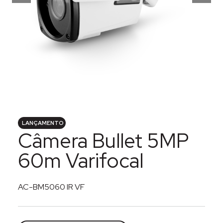
LANÇAMENTO
Câmera Bullet 5MP
60m Varifocal
AC-BM5060 IR VF
Categorias:
Câmeras
,
CFTV
,
Segurança eletrônica