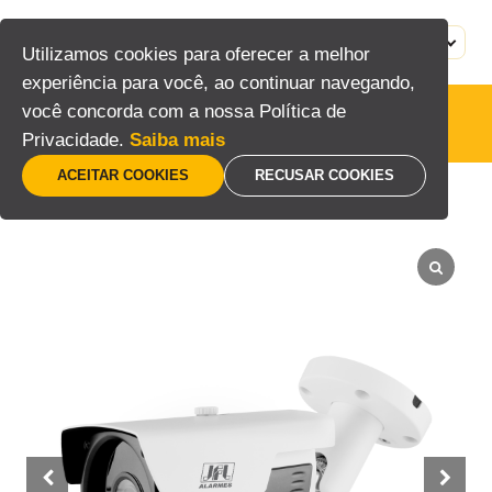
Pular
para
MENU
PT
Utilizamos cookies para oferecer a melhor
o
experiência para você, ao continuar navegando,
conteúdo
você concorda com a nossa Política de
Câmeras
Privacidade.
Saiba mais
ACEITAR COOKIES
RECUSAR COOKIES
Home
/
Segurança eletrônica
/
CFTV
/
Câmeras
/
Câmera Bullet 5MP 60m Varifocal