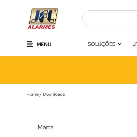
Pular
para
o
conteúdo
SOLUÇÕES
J
MENU
Home
/
Downloads
Marca